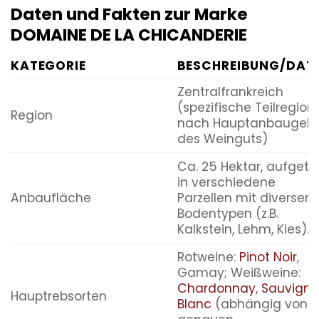
Daten und Fakten zur Marke
DOMAINE DE LA CHICANDERIE
KATEGORIE
BESCHREIBUNG/DAT
Zentralfrankreich
(spezifische Teilregion 
Region
nach Hauptanbaugebi
des Weinguts)
Ca. 25 Hektar, aufgetei
in verschiedene
Anbaufläche
Parzellen mit diversen
Bodentypen (z.B.
Kalkstein, Lehm, Kies).
Rotweine:
Pinot Noir
,
Gamay; Weißweine:
Chardonnay
,
Sauvign
Hauptrebsorten
Blanc
(abhängig von d