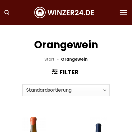
Zum
Inhalt
springen
Orangewein
Start
»
Orangewein
FILTER