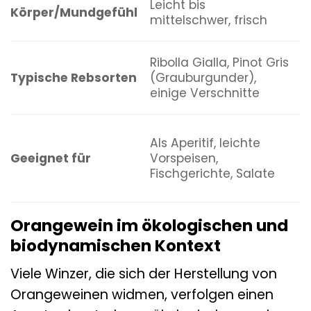
Leicht bis
M
Körper/Mundgefühl
mittelschwer, frisch
v
Ribolla Gialla, Pinot Gris
M
Typische Rebsorten
(Grauburgunder),
B
einige Verschnitte
R
G
Als Aperitif, leichte
F
Geeignet für
Vorspeisen,
w
Fischgerichte, Salate
S
K
Orangewein im ökologischen und
biodynamischen Kontext
Viele Winzer, die sich der Herstellung von
Orangeweinen widmen, verfolgen einen