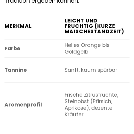
Tradition ergeben können.
M
LEICHT UND
A
MERKMAL
FRUCHTIG (KURZE
(
MAISCHESTANDZEIT)
M
Helles Orange bis
B
Farbe
Goldgelb
K
M
Tannine
Sanft, kaum spürbar
l
G
Frische Zitrusfrüchte,
A
Steinobst (Pfirsich,
Aromenprofil
H
Aprikose), dezente
T
Kräuter
k