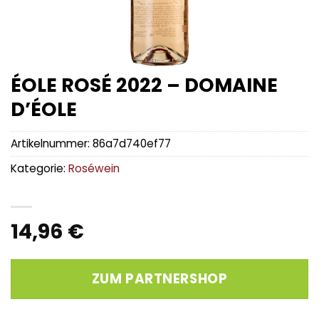
ÉOLE ROSÉ 2022 – DOMAINE
D’ÉOLE
Artikelnummer:
86a7d740ef77
Kategorie:
Roséwein
14,96
€
ZUM PARTNERSHOP