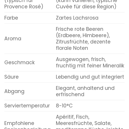
(typisch für
(kann variieren, typische
Provence Rosé)
Cuvée für diese Region)
Farbe
Zartes Lachsrosa
Frische rote Beeren
(Erdbeere, Himbeere),
Aroma
Zitrusfrüchte, dezente
florale Noten
Ausgewogen, frisch,
Geschmack
fruchtig mit feiner Mineralik
Säure
Lebendig und gut integriert
Elegant, anhaltend und
Abgang
erfrischend
Serviertemperatur
8-10°C
Apéritif, Fisch,
Empfohlene
Meeresfrüchte, Salate,