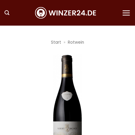
Zum
Inhalt
springen
Start
»
Rotwein