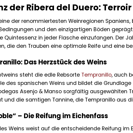
nz der Ribera del Duero: Terro
t eine der renommiertesten Weinregionen Spaniens, b
Bedingungen und den einzigartigen Böden geprägt 
Quintessenz in jeder Flasche einzufangen. Der Jah
die den Trauben eine optimale Reife und eine be
ranillo: Das Herzstück des Weins
otweins steht die edle Rebsorte
Tempranillo
, auch b
ele des spanischen Weins und bildet die Grundlage
 Bodegas Asenjo & Manso sorgfältig ausgewählten T
tät und die samtigen Tannine, die Tempranillo aus 
Roble“ – Die Reifung im Eichenfass
s Weins weist auf die entscheidende Reifung im Ei