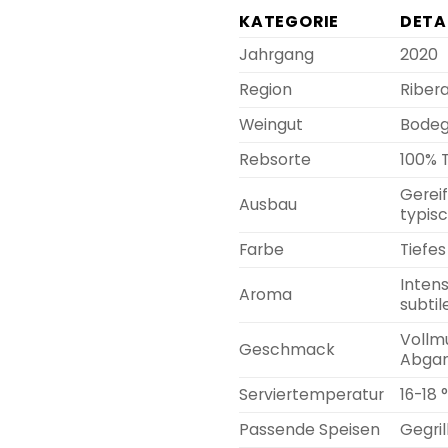
KATEGORIE
DETA
Jahrgang
2020
Region
Ribera
Weingut
Bodeg
Rebsorte
100% T
Gereif
Ausbau
typisc
Farbe
Tiefes
Intens
Aroma
subti
Vollmu
Geschmack
Abgan
Serviertemperatur
16-18 
Passende Speisen
Gegril