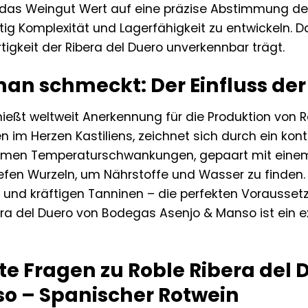
t das Weingut Wert auf eine präzise Abstimmung der
ig Komplexität und Lagerfähigkeit zu entwickeln. Da
tigkeit der Ribera del Duero unverkennbar trägt.
man schmeckt: Der Einfluss der
nießt weltweit Anerkennung für die Produktion von
gen im Herzen Kastiliens, zeichnet sich durch ein k
remen Temperaturschwankungen, gepaart mit einem Bo
efen Wurzeln, um Nährstoffe und Wasser zu finden. D
 und kräftigen Tanninen – die perfekten Vorausset
era del Duero von Bodegas Asenjo & Manso ist ein ex
lte Fragen zu Roble Ribera del
o – Spanischer Rotwein