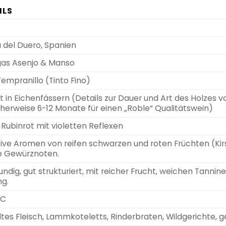
ILS
 del Duero, Spanien
as Asenjo & Manso
empranillo (Tinto Fino)
t in Eichenfässern (Details zur Dauer und Art des Holzes var
herweise 6-12 Monate für einen „Roble“ Qualitätswein)
 Rubinrot mit violetten Reflexen
ive Aromen von reifen schwarzen und roten Früchten (Kirs
le Gewürznoten.
ndig, gut strukturiert, mit reicher Frucht, weichen Tann
g.
°C
ltes Fleisch, Lammkoteletts, Rinderbraten, Wildgerichte, 