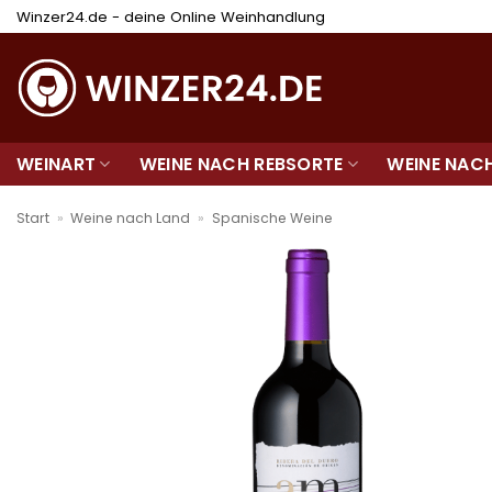
Zum
Winzer24.de - deine Online Weinhandlung
Inhalt
springen
WEINART
WEINE NACH REBSORTE
WEINE NAC
Start
»
Weine nach Land
»
Spanische Weine