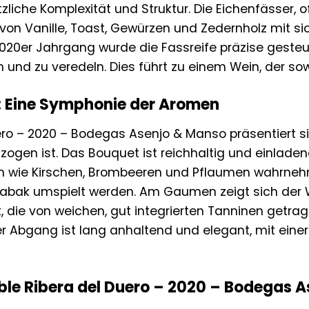
zliche Komplexität und Struktur. Die Eichenfässer, 
von Vanille, Toast, Gewürzen und Zedernholz mit si
020er Jahrgang wurde die Fassreife präzise gesteue
 und zu veredeln. Dies führt zu einem Wein, der sow
 Eine Symphonie der Aromen
ero – 2020 – Bodegas Asenjo & Manso präsentiert si
hzogen ist. Das Bouquet ist reichhaltig und einlade
 wie Kirschen, Brombeeren und Pflaumen wahrnehme
bak umspielt werden. Am Gaumen zeigt sich der Wei
, die von weichen, gut integrierten Tanninen getra
 Der Abgang ist lang anhaltend und elegant, mit e
oble Ribera del Duero – 2020 – Bodegas 