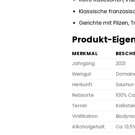
Klassische französis
Gerichte mit Pilzen, 
Produkt-Eigen
MERKMAL
BESCH
Jahrgang
2021
Weingut
Domaine
Herkunft
Saumur-
Rebsorte
100% Ca
Terroir
Kalkste
Vinifikation
Biodyna
Alkoholgehalt
Ca. 13,5