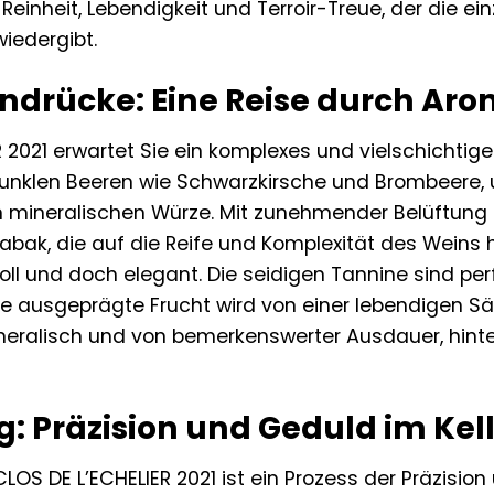
einheit, Lebendigkeit und Terroir-Treue, der die e
iedergibt.
indrücke: Eine Reise durch Ar
 2021 erwartet Sie ein komplexes und vielschichtig
unklen Beeren wie Schwarzkirsche und Brombeere, u
n mineralischen Würze. Mit zunehmender Belüftung 
bak, die auf die Reife und Komplexität des Weins
voll und doch elegant. Die seidigen Tannine sind pe
e ausgeprägte Frucht wird von einer lebendigen Säu
neralisch und von bemerkenswerter Ausdauer, hinte
: Präzision und Geduld im Kel
OS DE L’ECHELIER 2021 ist ein Prozess der Präzision 