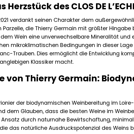
as Herzstück des CLOS DE L’ECH
 2021 verdankt seinen Charakter dem außergewöhnlic
 Parzelle, die Thierry Germain mit größter Hingabe 
 dem Wein eine unverwechselbare Mineralität und ein
chen mikroklimatischen Bedingungen in dieser Lag
ranc-Trauben. Dies ermöglicht die Entwicklung komp
langlebigen Klassiker macht.
ie von Thierry Germain: Biody
 Pionier der biodynamischen Weinbereitung im Loire-T
und dem Glauben, dass die besten Weine im Weinber
r Ansatz durch naturnahe Bewirtschaftung, minimalen
, die das natürliche Ausdruckspotenzial des Weins b