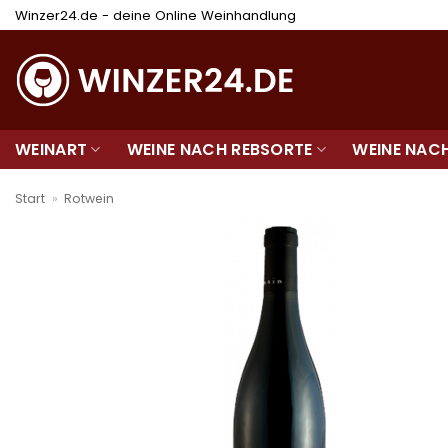
Zum
Winzer24.de - deine Online Weinhandlung
Inhalt
springen
WEINART
WEINE NACH REBSORTE
WEINE NAC
Start
»
Rotwein