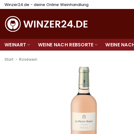
Zum
Winzer24.de - deine Online Weinhandlung
Inhalt
springen
WEINART
WEINE NACH REBSORTE
WEINE NAC
Start
»
Roséwein