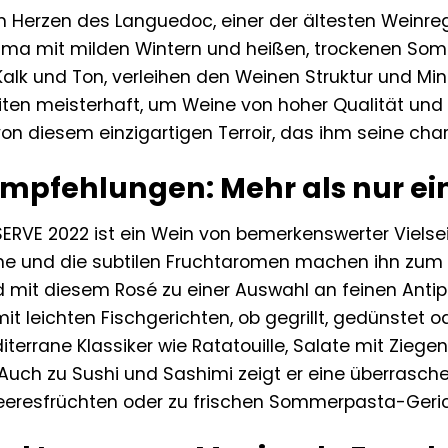
 im Herzen des Languedoc, einer der ältesten Wein
ima mit milden Wintern und heißen, trockenen Som
 Kalk und Ton, verleihen den Weinen Struktur und Mi
ten meisterhaft, um Weine von hoher Qualität und 
von diesem einzigartigen Terroir, das ihm seine char
Empfehlungen: Mehr als nur ein
RVE 2022 ist ein Wein von bemerkenswerter Vielseiti
sche und die subtilen Fruchtaromen machen ihn zum i
mit diesem Rosé zu einer Auswahl an feinen Antipas
t leichten Fischgerichten, ob gegrillt, gedünstet o
iterrane Klassiker wie Ratatouille, Salate mit Ziege
Auch zu Sushi und Sashimi zeigt er eine überrasch
eeresfrüchten oder zu frischen Sommerpasta-Gerich