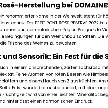
 Rosé-Herstellung bei DOMAINE
n renommierter Name in der Weinwelt, steht für höc
tionstechnik. Der PETIT PONT ROSE RESERVE 2022 ist 
stammen aus der malerischen Region Preignes le Vi
le Bedingungen für den Weinanbau schaffen. Die Vini
die Frische des Weines zu bewahren.
 und Sensorik: Ein Fest für die 
 sich in einem ansprechenden, zarten Lachsrosa mit
exität. Feine Aromen von roten Beeren wie Himbee
enblättern und einem Hauch von Zitrusfrüchten. Am
Seite: Er ist wunderbar ausbalanciert, mit einer an
e Fruchtigkeit wird von einer leichten Mineralität beg
nd hinterlässt einen harmonischen Eindruck.