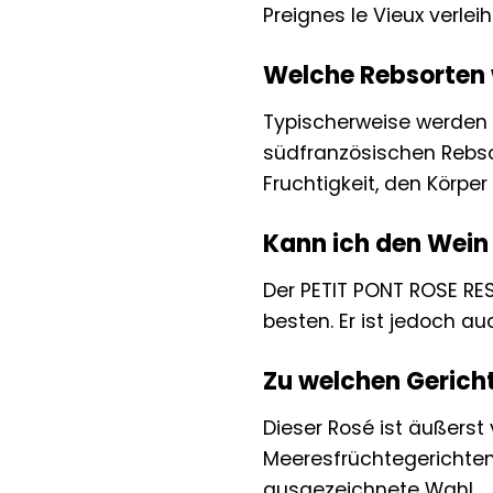
Preignes le Vieux verle
Welche Rebsorten 
Typischerweise werden f
südfranzösischen Rebsor
Fruchtigkeit, den Körper
Kann ich den Wein j
Der PETIT PONT ROSE RES
besten. Er ist jedoch a
Zu welchen Gerich
Dieser Rosé ist äußerst 
Meeresfrüchtegerichten,
ausgezeichnete Wahl.