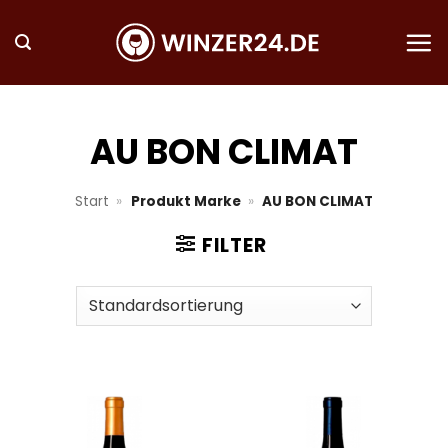
Zum
Inhalt
springen
AU BON CLIMAT
Start
»
Produkt Marke
»
AU BON CLIMAT
FILTER