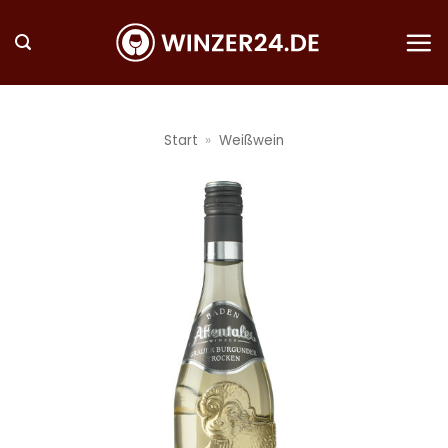
Zum
Inhalt
springen
Start
»
Weißwein