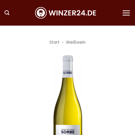
Zum
Inhalt
springen
Start
»
Weißwein