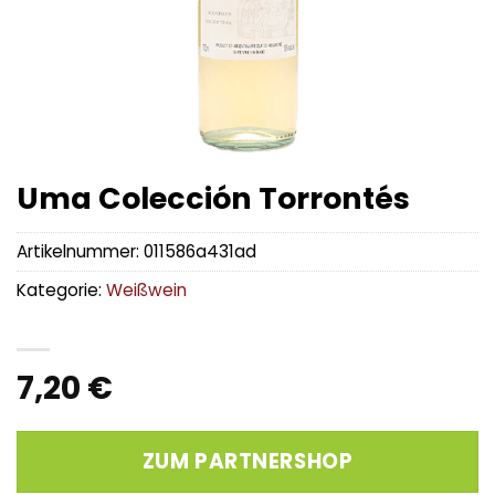
Uma Colección Torrontés
Artikelnummer:
011586a431ad
Kategorie:
Weißwein
7,20
€
ZUM PARTNERSHOP