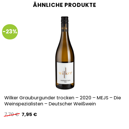
ÄHNLICHE PRODUKTE
-23%
Wilker Grauburgunder trocken – 2020 – MEJS – Die
Weinspezialisten – Deutscher Weißwein
Ursprünglicher
Aktueller
7,70
€
7,95
€
Preis
Preis
war:
ist:
7,70 €
7,95 €.