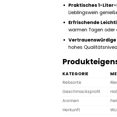
Praktisches 1-Liter
Lieblingswein genie
Erfrischende Leichti
warmen Tagen oder al
Vertrauenswürdige 
hohes Qualitätsnivea
Produkteigens
KATEGORIE
ME
Rebsorte
Rie
Geschmacksprofil
Hal
Aromen
Fei
Herkunft
Wür