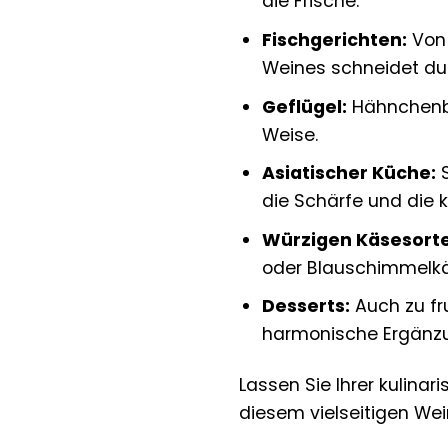
die Frische.
Fischgerichten:
Von 
Weines schneidet dur
Geflügel:
Hähnchenbru
Weise.
Asiatischer Küche:
S
die Schärfe und die
Würzigen Käsesort
oder Blauschimmelkä
Desserts:
Auch zu fr
harmonische Ergänzu
Lassen Sie Ihrer kulin
diesem vielseitigen Wei