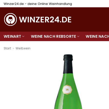
Zum
Winzer24.de - deine Online Weinhandlung
Inhalt
springen
WEINART
WEINE NACH REBSORTE
WEINE NAC
Start
»
Weißwein