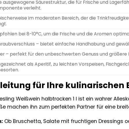
e ausgewogene Säurestruktur, die für Frische und Lagerf
ponente verleiht.
ischerweise im moderaten Bereich, der die Trinkfreudigk
ngt.
fohlen bei 8-10°C, um die Frische und die Aromen optimal
raubverschluss – bietet einfache Handhabung und gewährl
iter – perfekt für den unbeschwerten Genuss und größere
gezeichnet als Aperitif, zu leichten Vorspeisen, Fischgeri
esorten.
gleitung für Ihre kulinarische
sling Weißwein halbtrocken 1 l ist ein wahrer Alles
machen ihn zum perfekten Partner für eine breite P
n:
Ob Bruschetta, Salate mit fruchtigen Dressings od