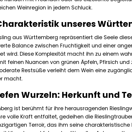
reichen Weinregion in jedem Schluck.
 Charakteristik unseres Württe
sling aus Württemberg repräsentiert die Seele dies
rte Balance zwischen Fruchtigkeit und einer ange
et wird. Diese Komplexität macht ihn zu einem wa
it feinen Nuancen von grünen Äpfeln, Pfirsich und 
erate Restsüße verleiht dem Wein eine zugängliche
r macht.
iefen Wurzeln: Herkunft und Te
erg ist berühmt für ihre herausragenden Rieslingw
hre volle Kraft entfaltet, gedeihen die Rieslingtrau
nzigartigen Terroir, das ihm seine charakteristische M