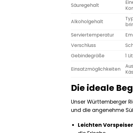
Ein
Säuregehalt
Kom
Typ
Alkoholgehalt
bri
Serviertemperatur
Emp
Verschluss
Sch
Gebindegröße
1 L
Aus
Einsatzmöglichkeiten
Käs
Die ideale Be
Unser Württemberger Rie
und die angenehme Süße 
Leichten Vorspeise