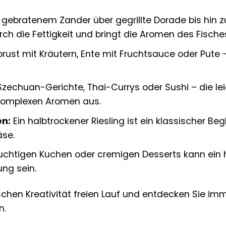
gebratenem Zander über gegrillte Dorade bis hin z
ch die Fettigkeit und bringt die Aromen des Fisches
st mit Kräutern, Ente mit Fruchtsauce oder Pute 
zechuan-Gerichte, Thai-Currys oder Sushi – die le
 komplexen Aromen aus.
en:
Ein halbtrockener Riesling ist ein klassischer Be
se.
uchtigen Kuchen oder cremigen Desserts kann ein h
ng sein.
arischen Kreativität freien Lauf und entdecken Si
n.