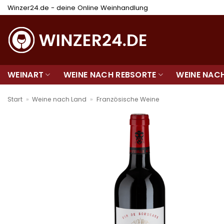
Zum
Winzer24.de - deine Online Weinhandlung
Inhalt
springen
WEINART
WEINE NACH REBSORTE
WEINE NAC
Start
»
Weine nach Land
»
Französische Weine