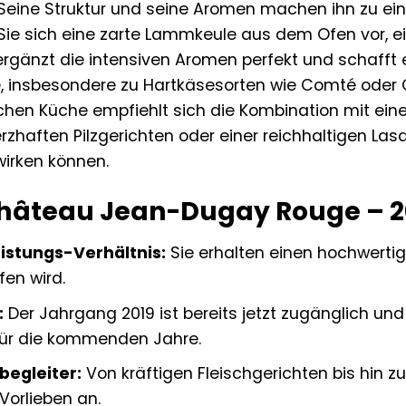
 Seine Struktur und seine Aromen machen ihn zu ein
 Sie sich eine zarte Lammkeule aus dem Ofen vor, ei
ergänzt die intensiven Aromen perfekt und schafft 
 insbesondere zu Hartkäsesorten wie Comté oder Che
schen Küche empfiehlt sich die Kombination mit ei
erzhaften Pilzgerichten oder einer reichhaltigen La
irken können.
Château Jean-Dugay Rouge – 2
eistungs-Verhältnis:
Sie erhalten einen hochwertig
fen wird.
:
Der Jahrgang 2019 ist bereits jetzt zugänglich un
für die kommenden Jahre.
begleiter:
Von kräftigen Fleischgerichten bis hin zu
 Vorlieben an.