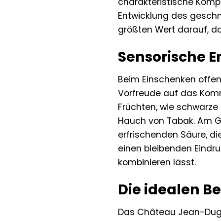
charakteristische Kompl
Entwicklung des geschm
größten Wert darauf, da
Sensorische 
Beim Einschenken offenb
Vorfreude auf das Komm
Früchten, wie schwarze 
Hauch von Tabak. Am Ga
erfrischenden Säure, di
einen bleibenden Eindruc
kombinieren lässt.
Die idealen B
Das Château Jean-Dugay 