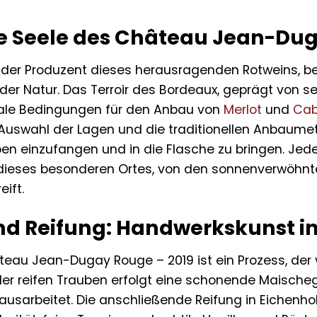
Die Seele des Château Jean-Du
, der Produzent dieses herausragenden Rotweins, b
 der Natur. Das Terroir des Bordeaux, geprägt von
deale Bedingungen für den Anbau von
Merlot
und
Cab
 Auswahl der Lagen und die traditionellen Anbaume
uben einzufangen und in die Flasche zu bringen. J
 dieses besonderen Ortes, von den sonnenverwöhnten
eift.
und Reifung: Handwerkskunst i
âteau Jean-Dugay Rouge – 2019 ist ein Prozess, der 
er reifen Trauben erfolgt eine schonende Maischegä
usarbeitet. Die anschließende Reifung in Eichenho