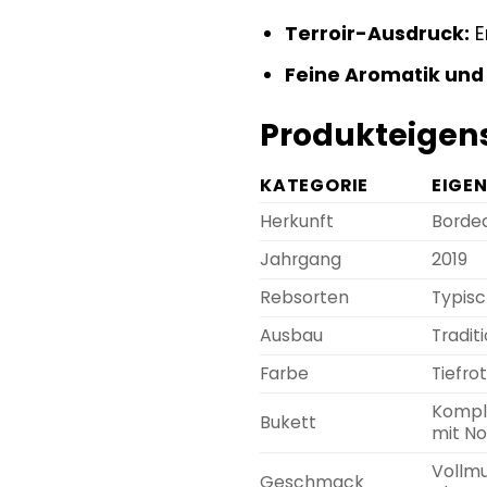
Terroir-Ausdruck:
E
Feine Aromatik und 
Produkteigens
KATEGORIE
EIGE
Herkunft
Bordea
Jahrgang
2019
Rebsorten
Typis
Ausbau
Tradit
Farbe
Tiefro
Komple
Bukett
mit No
Vollmu
Geschmack