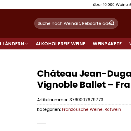
über 10.000 Weine
Suchen
nach:
H LÄNDERN
ALKOHOLFREIE WEINE
WEINPAKETE
Château Jean-Dugay
Vignoble Ballet – Fr
Artikelnummer:
3760007679773
Kategorien:
Französische Weine
,
Rotwein