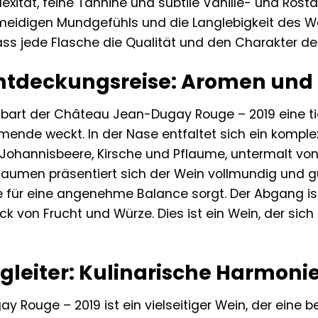
exität, feine Tannine und subtile Vanille- und Röst
eidigen Mundgefühls und die Langlebigkeit des Wei
ss jede Flasche die Qualität und den Charakter de
Entdeckungsreise: Aromen un
art der Château Jean-Dugay Rouge – 2019 eine tief
ende weckt. In der Nase entfaltet sich ein komple
Johannisbeere, Kirsche und Pflaume, untermalt von
umen präsentiert sich der Wein vollmundig und gut
e für eine angenehme Balance sorgt. Der Abgang is
k von Frucht und Würze. Dies ist ein Wein, der sich 
egleiter: Kulinarische Harmoni
Rouge – 2019 ist ein vielseitiger Wein, der eine 