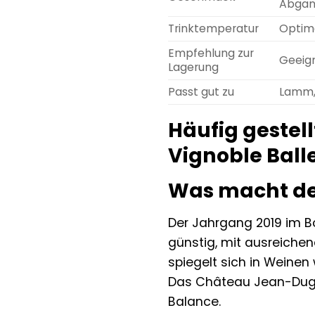
Abgan
Trinktemperatur
Optima
Empfehlung zur
Geeign
Lagerung
Passt gut zu
Lamm, 
Häufig gestel
Vignoble Ball
Was macht de
Der Jahrgang 2019 im Bo
günstig, mit ausreiche
spiegelt sich in Weinen
Das Château Jean-Dugay
Balance.