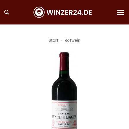
Zum
Inhalt
springen
Start
»
Rotwein