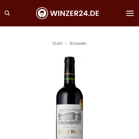
Zum
Inhalt
springen
Start
»
Rotwein