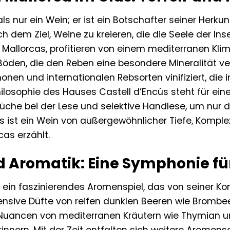
ls nur ein Wein; er ist ein Botschafter seiner Herkun
h dem Ziel, Weine zu kreieren, die die Seele der Ins
t Mallorcas, profitieren von einem mediterranen Kl
Böden, die den Reben eine besondere Mineralität ver
en und internationalen Rebsorten vinifiziert, die i
hilosophie des Hauses Castell d’Encús steht für e
üche bei der Lese und selektive Handlese, um nur 
 ist ein Wein von außergewöhnlicher Tiefe, Komple
cas erzählt.
 Aromatik: Eine Symphonie für
 ein faszinierendes Aromenspiel, das von seiner Ko
ensive Düfte von reifen dunklen Beeren wie Brombe
 Nuancen von mediterranen Kräutern wie Thymian u