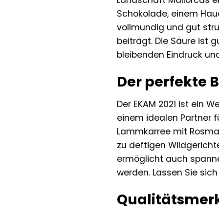
Landschaft Mallorcas er
Schokolade, einem Hauc
vollmundig und gut stru
beiträgt. Die Säure ist
bleibenden Eindruck un
Der perfekte 
Der EKAM 2021 ist ein W
einem idealen Partner f
Lammkarree mit Rosmarin
zu deftigen Wildgericht
ermöglicht auch spannen
werden. Lassen Sie sic
Qualitätsmerk