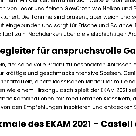
innern. Mit der Zeit entfalten sich weitere Aromen
h von Leder und feinen Gewürzen wie Nelken und P
kturiert. Die Tannine sind präsent, aber weich und
 gut eingebunden und sorgt für Frische und Balance.
d lädt zum Nachdenken über die vielschichtigen Ar
Begleiter für anspruchsvolle 
ein, der seine volle Pracht zu besonderen Anlässen e
ür kräftige und geschmacksintensive Speisen. Genie
kartoffeln, einem klassischen Rinderfilet mit eine
en wie einem Hirschgulasch spielt der EKAM 2021 sein
de Kombinationen mit mediterranen Klassikern, die
h von den Empfehlungen inspirieren und entdecken
male des EKAM 2021 – Castell