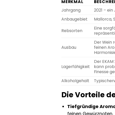
MERKMAL
BESCHRE
Jahrgang
2021 – ein
Anbaugebiet
Mallorca,
Eine sorgf
Rebsorten
repräsenti
Der Wein r
Ausbau
feinen Aro
Harmonisi
Der EKAM 2
Lagerfähigkeit
kann prob
Finesse g
Alkoholgehalt
Typischerw
Die Vorteile d
Tiefgründige Aroma
feinen Gewürznoten.