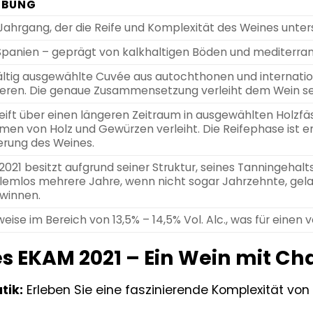
IBUNG
 Jahrgang, der die Reife und Komplexität des Weines unters
 Spanien – geprägt von kalkhaltigen Böden und mediterra
ältig ausgewählte Cuvée aus autochthonen und internation
eren. Die genaue Zusammensetzung verleiht dem Wein sei
eift über einen längeren Zeitraum in ausgewählten Holzfäs
men von Holz und Gewürzen verleiht. Die Reifephase ist e
erung des Weines.
021 besitzt aufgrund seiner Struktur, seines Tanningehalts
lemlos mehrere Jahre, wenn nicht sogar Jahrzehnte, gel
ewinnen.
eise im Bereich von 13,5% – 14,5% Vol. Alc., was für einen 
es EKAM 2021 – Ein Wein mit Ch
tik:
Erleben Sie eine faszinierende Komplexität von