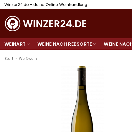
Zum
Winzer24.de - deine Online Weinhandlung
Inhalt
springen
WEINART
WEINE NACH REBSORTE
WEINE NAC
Start
»
Weißwein