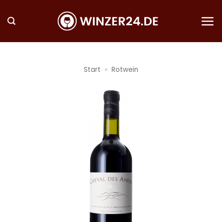
Zum
Inhalt
springen
Start
»
Rotwein