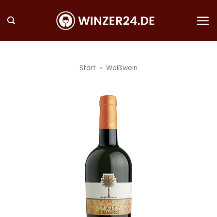
Zum
Inhalt
springen
Start
»
Weißwein