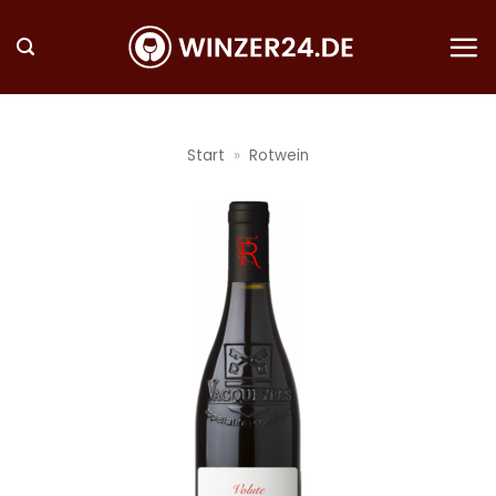
Zum
Inhalt
springen
Start
»
Rotwein