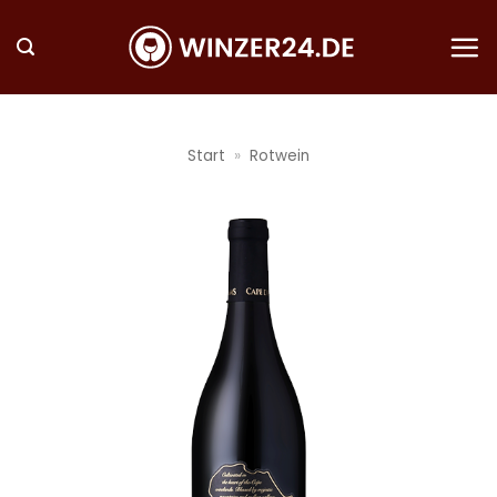
Zum
Inhalt
springen
Start
»
Rotwein