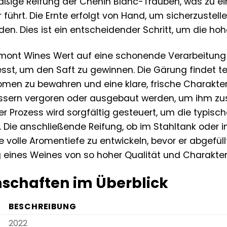
ige Reifung der Chenin Blanc-Trauben, was zu ei
führt. Die Ernte erfolgt von Hand, um sicherzustell
n. Dies ist ein entscheidender Schritt, um die hoh
aumont Wines Wert auf eine schonende Verarbeitung
sst, um den Saft zu gewinnen. Die Gärung findet tem
omen zu bewahren und eine klare, frische Charakteris
ssern vergoren oder ausgebaut werden, um ihm zusä
ser Prozess wird sorgfältig gesteuert, um die typisc
 Die anschließende Reifung, ob im Stahltank oder i
volle Aromentiefe zu entwickeln, bevor er abgefüllt w
 eines Weines von so hoher Qualität und Charakter
schaften im Überblick
BESCHREIBUNG
2022