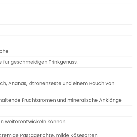
sche.
ce für geschmeidigen Trinkgenuss.
sich, Ananas, Zitronenzeste und einem Hauch von
 anhaltende Fruchtaromen und mineralische Anklänge.
en weiterentwickeln können.
, cremige Pastagerichte, milde Käsesorten.