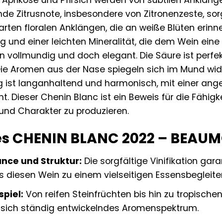
e Aprikose und Pfirsich werden von subtilen Anklä
ende Zitrusnote, insbesondere von Zitronenzeste, sor
zarten floralen Anklängen, die an weiße Blüten erin
und einer leichten Mineralität, die dem Wein eine
n vollmundig und doch elegant. Die Säure ist perfekt 
 Die Aromen aus der Nase spiegeln sich im Mund wid
 ist langanhaltend und harmonisch, mit einer angen
. Dieser Chenin Blanc ist ein Beweis für die Fähi
und Charakter zu produzieren.
des CHENIN BLANC 2022 – BEAU
nce und Struktur:
Die sorgfältige Vinifikation gar
s diesen Wein zu einem vielseitigen Essensbegleite
piel:
Von reifen Steinfrüchten bis hin zu tropische
d sich ständig entwickelndes Aromenspektrum.