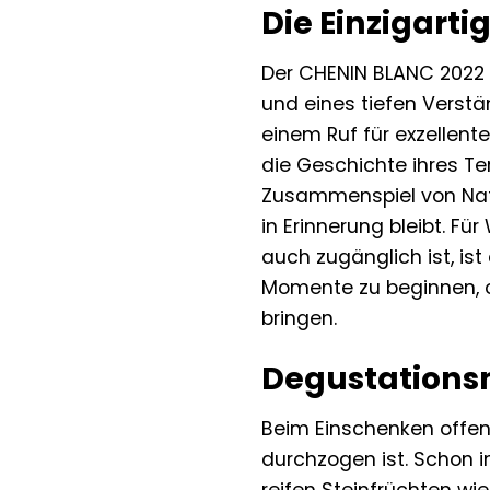
Die Einzigart
Der CHENIN BLANC 2022 v
und eines tiefen Verstä
einem Ruf für exzellent
die Geschichte ihres Te
Zusammenspiel von Natu
in Erinnerung bleibt. F
auch zugänglich ist, ist
Momente zu beginnen, od
bringen.
Degustations
Beim Einschenken offenb
durchzogen ist. Schon i