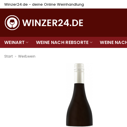
Zum
Winzer24.de - deine Online Weinhandlung
Inhalt
springen
WEINART
WEINE NACH REBSORTE
WEINE NAC
Start
»
Weißwein