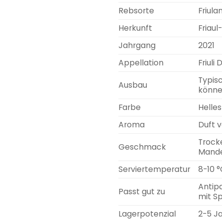
Rebsorte
Friula
Herkunft
Friaul
Jahrgang
2021
Appellation
Friuli
Typis
Ausbau
können
Farbe
Helles
Aroma
Duft v
Trocke
Geschmack
Mande
Serviertemperatur
8-10 °
Antipa
Passt gut zu
mit Sp
Lagerpotenzial
2-5 J