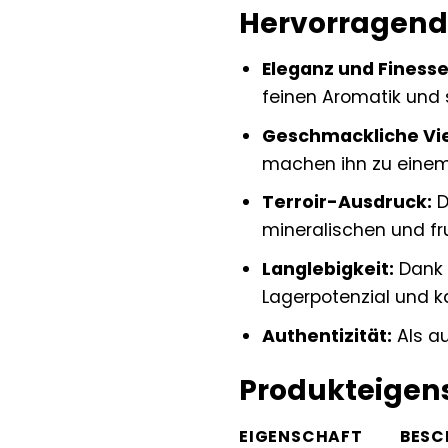
Hervorragende
Eleganz und Finesse
feinen Aromatik und
Geschmackliche Viel
machen ihn zu einem i
Terroir-Ausdruck:
D
mineralischen und fr
Langlebigkeit:
Dank s
Lagerpotenzial und k
Authentizität:
Als au
Produkteigens
EIGENSCHAFT
BESC