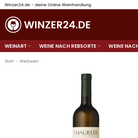
Zum
Winzer24.de - deine Online Weinhandlung
Inhalt
springen
WEINART
WEINE NACH REBSORTE
WEINE NAC
Start
»
Weißwein