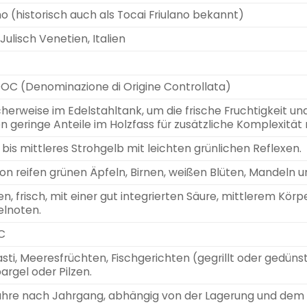
no (historisch auch als Tocai Friulano bekannt)
-Julisch Venetien, Italien
 DOC (Denominazione di Origine Controllata)
cherweise im Edelstahltank, um die frische Fruchtigkeit 
 geringe Anteile im Holzfass für zusätzliche Komplexität r
 bis mittleres Strohgelb mit leichten grünlichen Reflexen.
on reifen grünen Äpfeln, Birnen, weißen Blüten, Mandeln 
n, frisch, mit einer gut integrierten Säure, mittlerem K
lnoten.
C
sti, Meeresfrüchten, Fischgerichten (gegrillt oder gedüns
argel oder Pilzen.
ahre nach Jahrgang, abhängig von der Lagerung und dem 