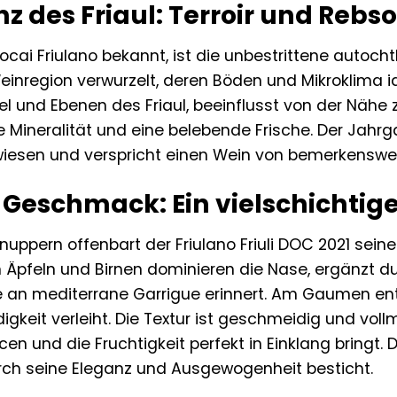
z des Friaul: Terroir und Rebso
 Tocai Friulano bekannt, ist die unbestrittene autocht
Weinregion verwurzelt, deren Böden und Mikroklima
el und Ebenen des Friaul, beeinflusst von der Nähe 
e Mineralität und eine belebende Frische. Der Jahrg
wiesen und verspricht einen Wein von bemerkenswer
Geschmack: Ein vielschichtige
nuppern offenbart der Friulano Friuli DOC 2021 sei
n Äpfeln und Birnen dominieren die Nase, ergänzt d
die an mediterrane Garrigue erinnert. Am Gaumen e
gkeit verleiht. Die Textur ist geschmeidig und vo
n und die Fruchtigkeit perfekt in Einklang bringt. D
urch seine Eleganz und Ausgewogenheit besticht.