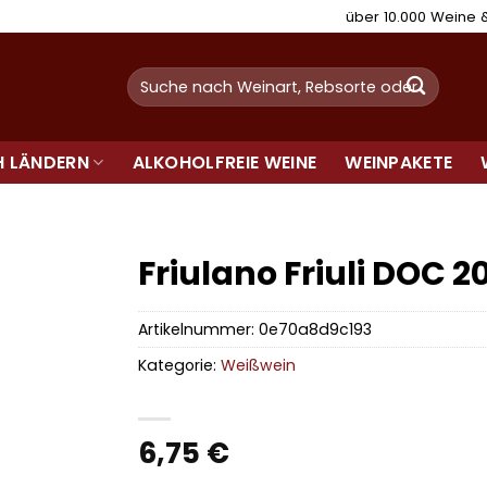
über 10.000 Weine
Suchen
nach:
H LÄNDERN
ALKOHOLFREIE WEINE
WEINPAKETE
Friulano Friuli DOC 2
Artikelnummer:
0e70a8d9c193
Kategorie:
Weißwein
6,75
€