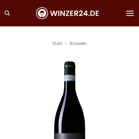
Zum
Inhalt
springen
Start
»
Rotwein