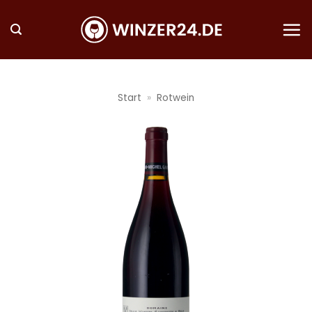
Zum
Inhalt
springen
Start
»
Rotwein