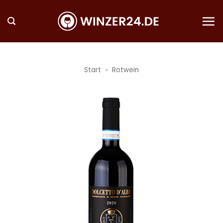
Zum
Inhalt
springen
Start
»
Rotwein